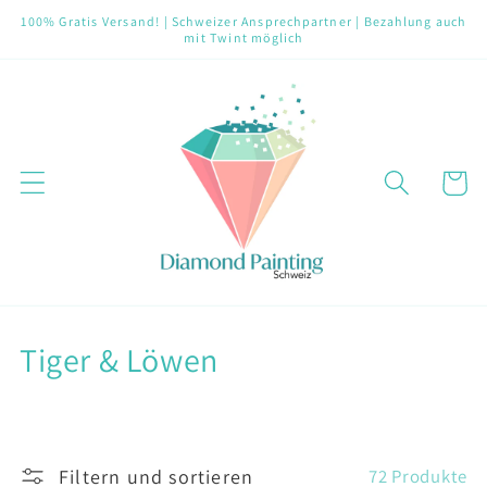
Direkt
100% Gratis Versand! | Schweizer Ansprechpartner | Bezahlung auch
zum
mit Twint möglich
Inhalt
Warenko
K
Tiger & Löwen
a
t
Filtern und sortieren
72 Produkte
e