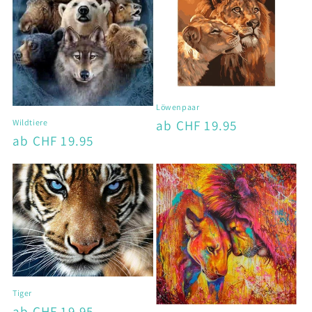
Löwenpaar
Normaler
ab CHF 19.95
Wildtiere
Normaler
ab CHF 19.95
Preis
Preis
Tiger
Normaler
ab CHF 19.95