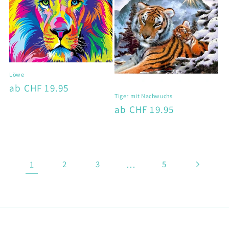
Löwe
Normaler
ab CHF 19.95
Tiger mit Nachwuchs
Preis
Normaler
ab CHF 19.95
Preis
1
…
2
3
5