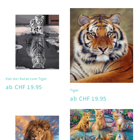
g
o
r
i
e
:
Von der Katze zum Tiger
Normaler
ab CHF 19.95
Tiger
Preis
Normaler
ab CHF 19.95
Preis