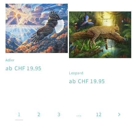
Preis
Preis
Adler
Normaler
ab CHF 19.95
Leopard
Preis
Normaler
ab CHF 19.95
Preis
1
…
2
3
12