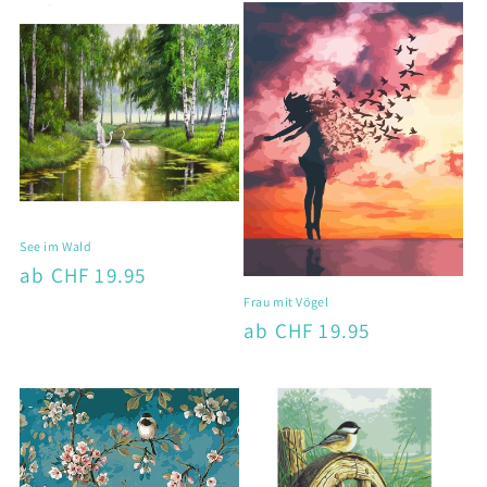
See im Wald
Normaler
ab CHF 19.95
Preis
Frau mit Vögel
Normaler
ab CHF 19.95
Preis