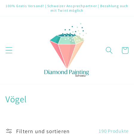
Direkt
100% Gratis Versand! | Schweizer Ansprechpartner | Bezahlung auch
zum
mit Twint möglich
Inhalt
Warenko
K
Vögel
a
t
Filtern und sortieren
190 Produkte
e