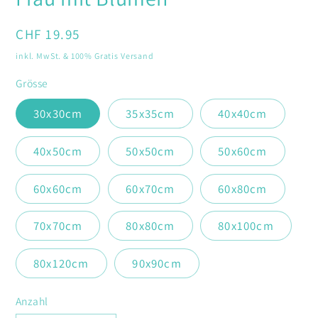
Modal
öffnen
Normaler
CHF 19.95
Preis
inkl. MwSt. & 100% Gratis Versand
Grösse
30x30cm
35x35cm
40x40cm
40x50cm
50x50cm
50x60cm
60x60cm
60x70cm
60x80cm
70x70cm
80x80cm
80x100cm
80x120cm
90x90cm
Anzahl