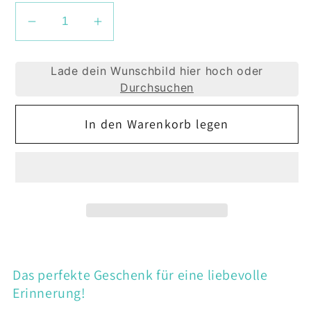
Verringere
Erhöhe
die
die
Menge
Menge
Lade dein Wunschbild hier hoch oder
für
für
Durchsuchen
Dein
Dein
eigenes
eigenes
In den Warenkorb legen
Foto
Foto
als
als
Diamond
Diamond
Painting
Painting
Das perfekte Geschenk für eine liebevolle
Erinnerung!