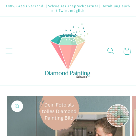
Direkt
100% Gratis Versand! | Schweizer Ansprechpartner | Bezahlung auch
zum
mit Twint möglich
Inhalt
Warenko
oduktinformationen
ringen