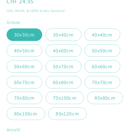
Normaler
CHF 24.95
Preis
inkl. MwSt. & 100% Gratis Versand
Grösse
30x30cm
30x40cm
40x40cm
40x50cm
40x60cm
50x50cm
50x60cm
50x70cm
60x60cm
60x70cm
60x80cm
70x70cm
70x80cm
70x100cm
80x80cm
80x100cm
80x120cm
Anzahl