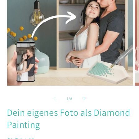
Medien
Me
1
2
in
in
von
1
/
8
Modal
Mo
öffnen
öf
Dein eigenes Foto als Diamond
Painting