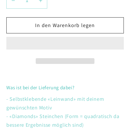
Verringere
Erhöhe
die
die
Menge
Menge
In den Warenkorb legen
für
für
Affe
Affe
mit
mit
Kopfhörer
Kopfhörer
Was ist bei der Lieferung dabei?
- Selbstklebende «Leinwand» mit deinem
gewünschten Motiv
- «Diamonds» Steinchen (Form = quadratisch da
bessere Ergebnisse möglich sind)