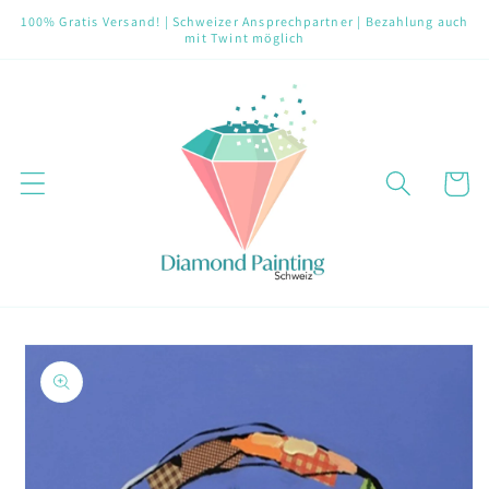
Direkt
100% Gratis Versand! | Schweizer Ansprechpartner | Bezahlung auch
zum
mit Twint möglich
Inhalt
Warenko
oduktinformationen
ringen