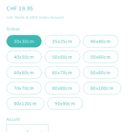
öffnen
Normaler
CHF 19.95
Preis
inkl. MwSt. & 100% Gratis Versand
Grösse
30x30cm
35x35cm
40x40cm
40x50cm
50x50cm
50x60cm
60x60cm
60x70cm
60x80cm
70x70cm
80x80cm
80x100cm
80x120cm
90x90cm
Anzahl