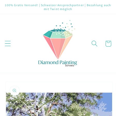
Direkt
100% Gratis Versand! | Schweizer Ansprechpartner | Bezahlung auch
zum
mit Twint möglich
Inhalt
Warenko
oduktinformationen
ringen