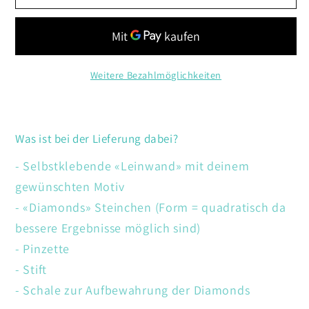
Birken
Birken
Weitere Bezahlmöglichkeiten
Was ist bei der Lieferung dabei?
- Selbstklebende «Leinwand» mit deinem
gewünschten Motiv
- «Diamonds» Steinchen (Form = quadratisch da
bessere Ergebnisse möglich sind)
- Pinzette
- Stift
- Schale zur Aufbewahrung der Diamonds