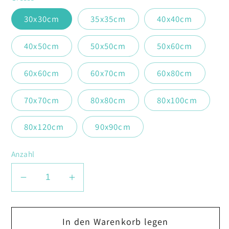
30x30cm
35x35cm
40x40cm
40x50cm
50x50cm
50x60cm
60x60cm
60x70cm
60x80cm
70x70cm
80x80cm
80x100cm
80x120cm
90x90cm
Anzahl
Verringere
Erhöhe
die
die
Menge
Menge
In den Warenkorb legen
für
für