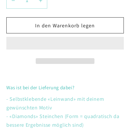
Verringere
Erhöhe
die
die
Menge
Menge
In den Warenkorb legen
für
für
Blumen
Blumen
Was ist bei der Lieferung dabei?
- Selbstklebende «Leinwand» mit deinem
gewünschten Motiv
- «Diamonds» Steinchen (Form = quadratisch da
bessere Ergebnisse möglich sind)