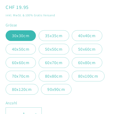
öffnen
Normaler
CHF 19.95
Preis
inkl. MwSt. & 100% Gratis Versand
Grösse
30x30cm
35x35cm
40x40cm
40x50cm
50x50cm
50x60cm
60x60cm
60x70cm
60x80cm
70x70cm
80x80cm
80x100cm
80x120cm
90x90cm
Anzahl