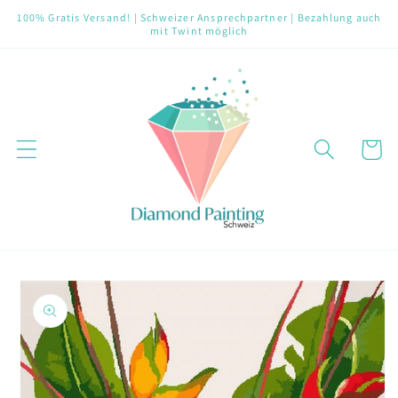
Direkt
100% Gratis Versand! | Schweizer Ansprechpartner | Bezahlung auch
zum
mit Twint möglich
Inhalt
Warenko
oduktinformationen
ringen