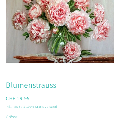
Medien
1
Blumenstrauss
in
Modal
öffnen
Normaler
CHF 19.95
Preis
inkl. MwSt. & 100% Gratis Versand
Grösse