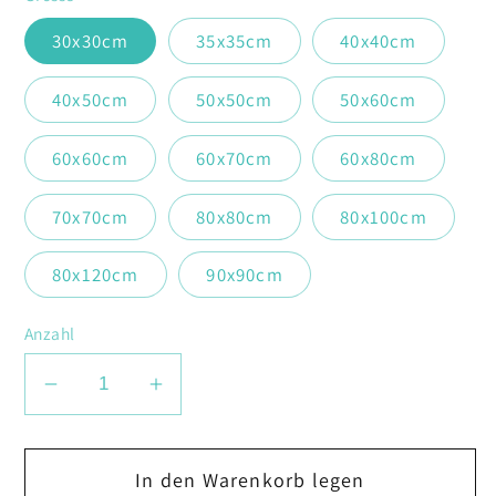
30x30cm
35x35cm
40x40cm
40x50cm
50x50cm
50x60cm
60x60cm
60x70cm
60x80cm
70x70cm
80x80cm
80x100cm
80x120cm
90x90cm
Anzahl
Verringere
Erhöhe
die
die
Menge
Menge
In den Warenkorb legen
für
für