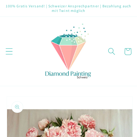
Direkt
100% Gratis Versand! | Schweizer Ansprechpartner | Bezahlung auch
zum
mit Twint möglich
Inhalt
Warenko
oduktinformationen
ringen