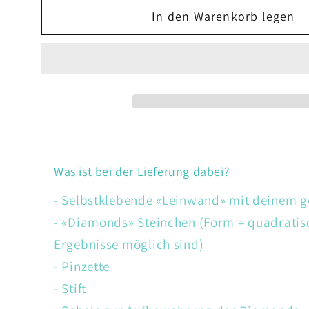
Menge
Menge
In den Warenkorb legen
für
für
Blumenstrauss
Blumenstrauss
Was ist bei der Lieferung dabei?
- Selbstklebende «Leinwand» mit deinem 
- «Diamonds» Steinchen (Form = quadratis
Ergebnisse möglich sind)
- Pinzette
- Stift