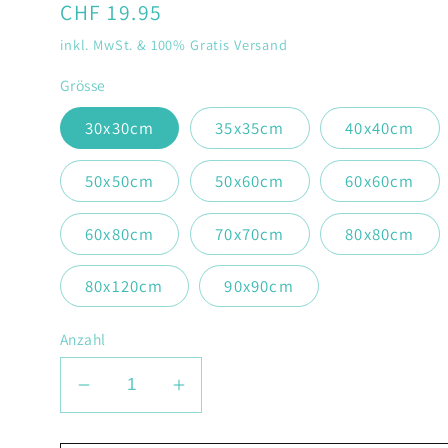
Normaler
CHF 19.95
Preis
inkl. MwSt. & 100% Gratis Versand
Grösse
30x30cm
35x35cm
40x40cm
50x50cm
50x60cm
60x60cm
60x80cm
70x70cm
80x80cm
80x120cm
90x90cm
Anzahl
Verringere
Erhöhe
die
die