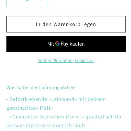
Verringere
Erhöhe
die
die
Menge
Menge
In den Warenkorb legen
für
für
Blumenstrauss
Blumenstrauss
Weitere Bezahlmöglichkeiten
Was ist bei der Lieferung dabei?
- Selbstklebende «Leinwand» mit deinem
gewünschten Motiv
- «Diamonds» Steinchen (Form = quadratisch da
bessere Ergebnisse möglich sind)