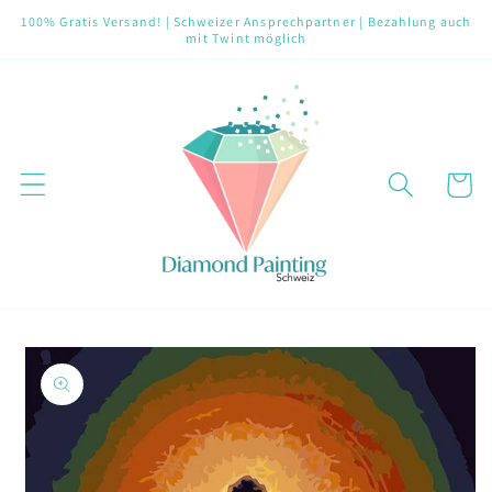
Direkt
100% Gratis Versand! | Schweizer Ansprechpartner | Bezahlung auch
zum
mit Twint möglich
Inhalt
Warenko
oduktinformationen
ringen