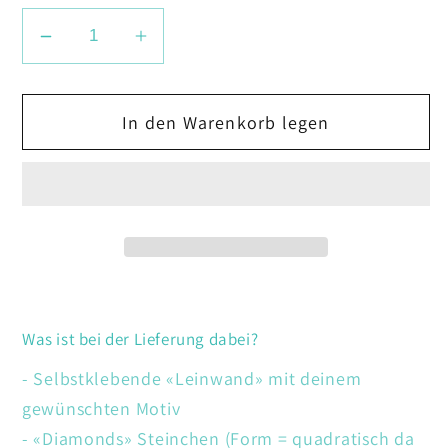
Verringere
Erhöhe
die
die
Menge
Menge
In den Warenkorb legen
für
für
Buddhismus
Buddhismus
Was ist bei der Lieferung dabei?
- Selbstklebende «Leinwand» mit deinem
gewünschten Motiv
- «Diamonds» Steinchen (Form = quadratisch da