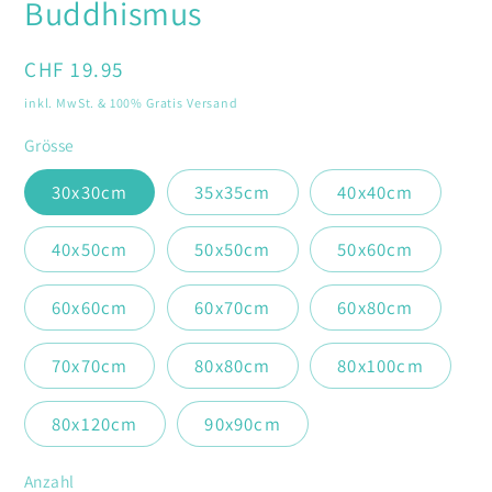
Buddhismus
in
Modal
öffnen
Normaler
CHF 19.95
Preis
inkl. MwSt. & 100% Gratis Versand
Grösse
30x30cm
35x35cm
40x40cm
40x50cm
50x50cm
50x60cm
60x60cm
60x70cm
60x80cm
70x70cm
80x80cm
80x100cm
80x120cm
90x90cm
Anzahl