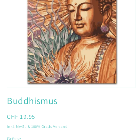
Medien
1
Buddhismus
in
Modal
öffnen
Normaler
CHF 19.95
Preis
inkl. MwSt. & 100% Gratis Versand
Grösse