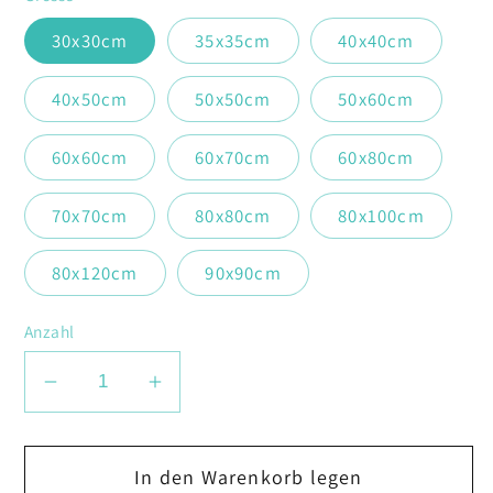
30x30cm
35x35cm
40x40cm
40x50cm
50x50cm
50x60cm
60x60cm
60x70cm
60x80cm
70x70cm
80x80cm
80x100cm
80x120cm
90x90cm
Anzahl
Verringere
Erhöhe
die
die
Menge
Menge
In den Warenkorb legen
für
für