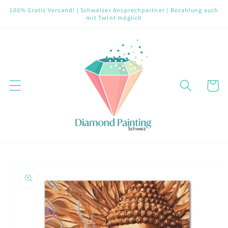
Direkt
100% Gratis Versand! | Schweizer Ansprechpartner | Bezahlung auch
zum
mit Twint möglich
Inhalt
Warenko
oduktinformationen
ringen