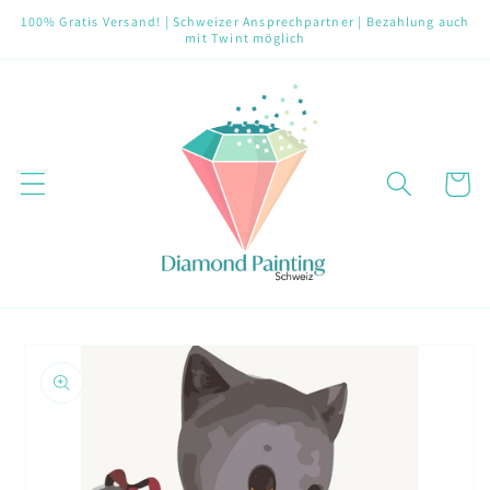
Direkt
100% Gratis Versand! | Schweizer Ansprechpartner | Bezahlung auch
zum
mit Twint möglich
Inhalt
Warenko
oduktinformationen
ringen