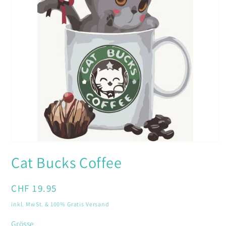
Medien
1
Cat Bucks Coffee
in
Modal
öffnen
Normaler
CHF 19.95
Preis
inkl. MwSt. & 100% Gratis Versand
Grösse