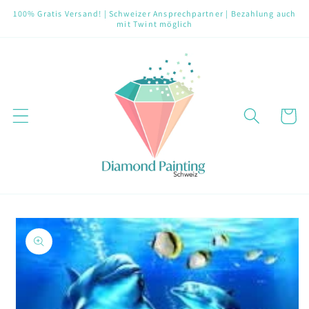
Direkt
100% Gratis Versand! | Schweizer Ansprechpartner | Bezahlung auch
zum
mit Twint möglich
Inhalt
Warenko
oduktinformationen
ringen