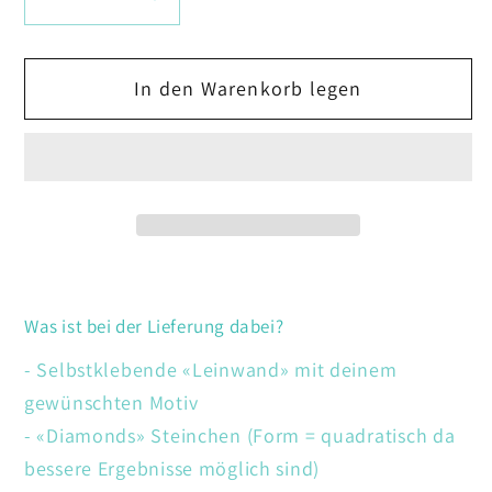
Verringere
Erhöhe
die
die
Menge
Menge
In den Warenkorb legen
für
für
Delfine
Delfine
Was ist bei der Lieferung dabei?
- Selbstklebende «Leinwand» mit deinem
gewünschten Motiv
- «Diamonds» Steinchen (Form = quadratisch da
bessere Ergebnisse möglich sind)