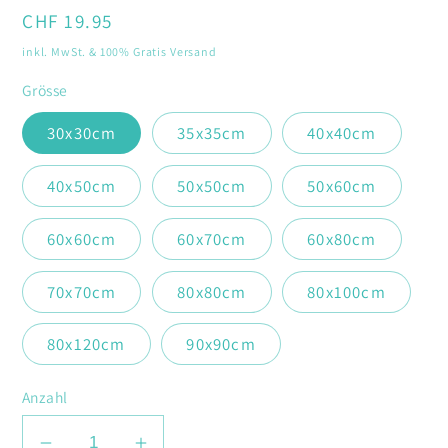
Normaler
CHF 19.95
Preis
inkl. MwSt. & 100% Gratis Versand
Grösse
30x30cm
35x35cm
40x40cm
40x50cm
50x50cm
50x60cm
60x60cm
60x70cm
60x80cm
70x70cm
80x80cm
80x100cm
80x120cm
90x90cm
Anzahl