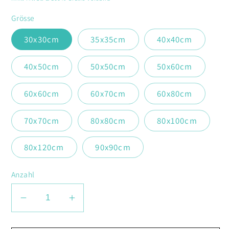
Grösse
30x30cm
35x35cm
40x40cm
40x50cm
50x50cm
50x60cm
60x60cm
60x70cm
60x80cm
70x70cm
80x80cm
80x100cm
80x120cm
90x90cm
Anzahl
Verringere
Erhöhe
die
die