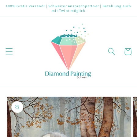
Direkt
100% Gratis Versand! | Schweizer Ansprechpartner | Bezahlung auch
zum
mit Twint möglich
Inhalt
Warenko
oduktinformationen
ringen