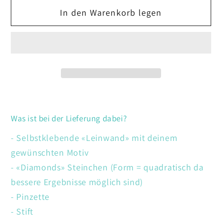
Menge
Menge
In den Warenkorb legen
für
für
Einhorn
Einhorn
Was ist bei der Lieferung dabei?
- Selbstklebende «Leinwand» mit deinem
gewünschten Motiv
- «Diamonds» Steinchen (Form = quadratisch da
bessere Ergebnisse möglich sind)
- Pinzette
- Stift