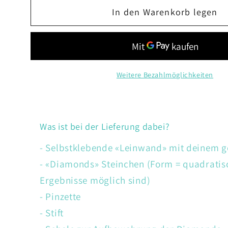
Menge
Menge
In den Warenkorb legen
für
für
Engel
Engel
Weitere Bezahlmöglichkeiten
Was ist bei der Lieferung dabei?
- Selbstklebende «Leinwand» mit deinem 
- «Diamonds» Steinchen (Form = quadratis
Ergebnisse möglich sind)
- Pinzette
- Stift