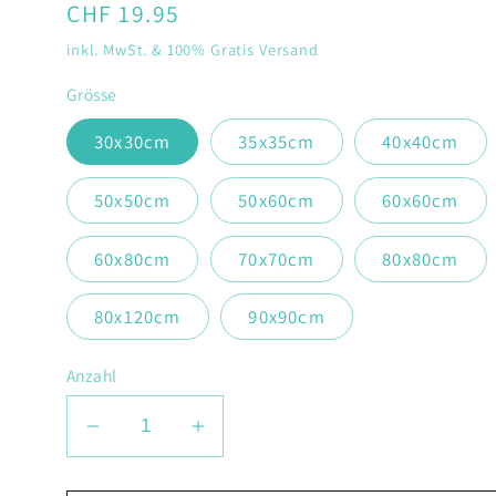
Normaler
CHF 19.95
Preis
inkl. MwSt. & 100% Gratis Versand
Grösse
30x30cm
35x35cm
40x40cm
50x50cm
50x60cm
60x60cm
60x80cm
70x70cm
80x80cm
80x120cm
90x90cm
Anzahl
Verringere
Erhöhe
die
die