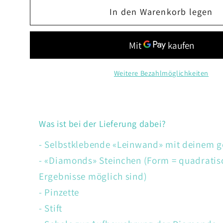
Menge
Menge
In den Warenkorb legen
für
für
Eule
Eule
mit
mit
Weihnachtsmütze
Weihnachtsmütze
Weitere Bezahlmöglichkeiten
Was ist bei der Lieferung dabei?
- Selbstklebende «Leinwand» mit deinem 
- «Diamonds» Steinchen (Form = quadratis
Ergebnisse möglich sind)
- Pinzette
- Stift