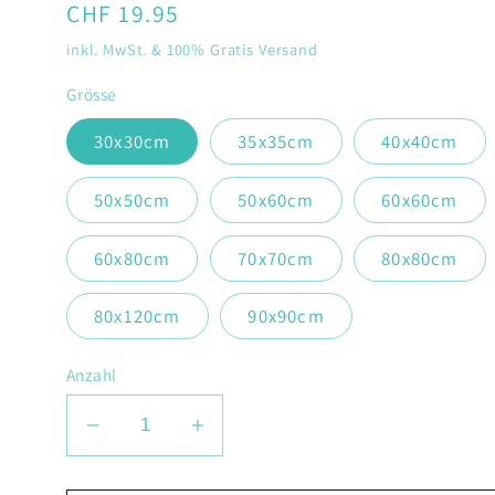
Normaler
CHF 19.95
Preis
inkl. MwSt. & 100% Gratis Versand
Grösse
30x30cm
35x35cm
40x40cm
50x50cm
50x60cm
60x60cm
60x80cm
70x70cm
80x80cm
80x120cm
90x90cm
Anzahl
Verringere
Erhöhe
die
die