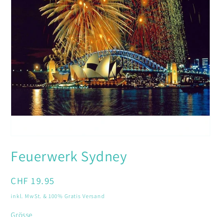
Medien
1
Feuerwerk Sydney
in
Modal
öffnen
Normaler
CHF 19.95
Preis
inkl. MwSt. & 100% Gratis Versand
Grösse