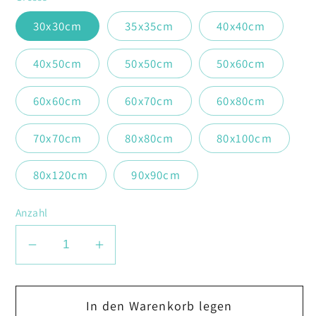
30x30cm
35x35cm
40x40cm
40x50cm
50x50cm
50x60cm
60x60cm
60x70cm
60x80cm
70x70cm
80x80cm
80x100cm
80x120cm
90x90cm
Anzahl
Verringere
Erhöhe
die
die
Menge
Menge
In den Warenkorb legen
für
für