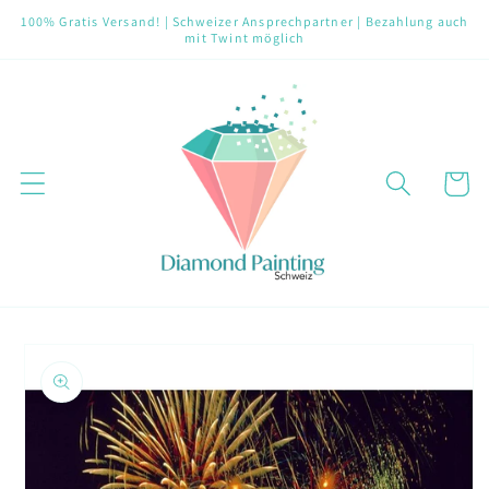
Direkt
100% Gratis Versand! | Schweizer Ansprechpartner | Bezahlung auch
zum
mit Twint möglich
Inhalt
Warenko
oduktinformationen
ringen