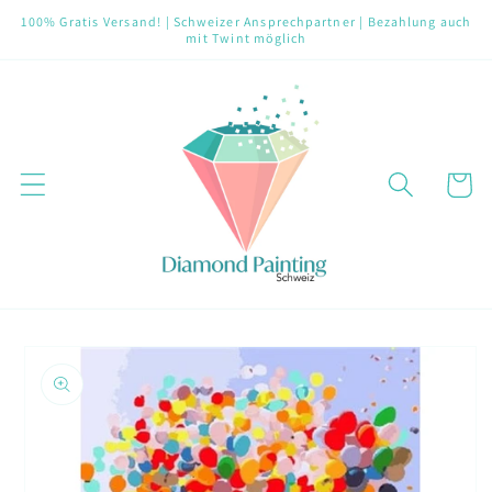
Direkt
100% Gratis Versand! | Schweizer Ansprechpartner | Bezahlung auch
zum
mit Twint möglich
Inhalt
Warenko
oduktinformationen
ringen