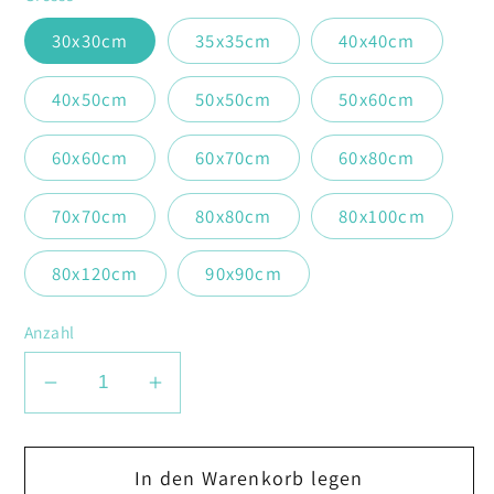
30x30cm
35x35cm
40x40cm
40x50cm
50x50cm
50x60cm
60x60cm
60x70cm
60x80cm
70x70cm
80x80cm
80x100cm
80x120cm
90x90cm
Anzahl
Verringere
Erhöhe
die
die
Menge
Menge
In den Warenkorb legen
für
für