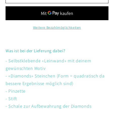
Frau
Frau
mit
mit
Luftballonen
Luftballonen
Weitere Bezahlmöglichkeiten
Was ist bei der Lieferung dabei?
- Selbstklebende «Leinwand» mit deinem
gewünschten Motiv
- «Diamonds» Steinchen (Form = quadratisch da
bessere Ergebnisse möglich sind)
- Pinzette
- Stift
- Schale zur Aufbewahrung der Diamonds