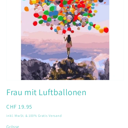
Medien
1
Frau mit Luftballonen
in
Modal
öffnen
Normaler
CHF 19.95
Preis
inkl. MwSt. & 100% Gratis Versand
Grösse