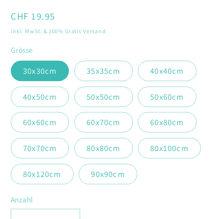
öffnen
Normaler
CHF 19.95
Preis
inkl. MwSt. & 100% Gratis Versand
Grösse
30x30cm
35x35cm
40x40cm
40x50cm
50x50cm
50x60cm
60x60cm
60x70cm
60x80cm
70x70cm
80x80cm
80x100cm
80x120cm
90x90cm
Anzahl