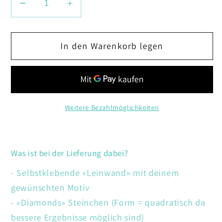
Verringere
Erhöhe
die
die
Menge
Menge
In den Warenkorb legen
für
für
Frau
Frau
mit
mit
Spielkarten
Spielkarten
und
und
Weitere Bezahlmöglichkeiten
Wein
Wein
Was ist bei der Lieferung dabei?
- Selbstklebende «Leinwand» mit deinem
gewünschten Motiv
- «Diamonds» Steinchen (Form = quadratisch da
bessere Ergebnisse möglich sind)