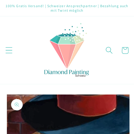
Direkt
100% Gratis Versand! | Schweizer Ansprechpartner | Bezahlung auch
zum
mit Twint möglich
Inhalt
Warenko
oduktinformationen
ringen