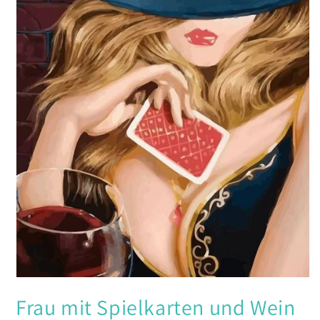
Medien
1
Frau mit Spielkarten und Wein
in
Modal