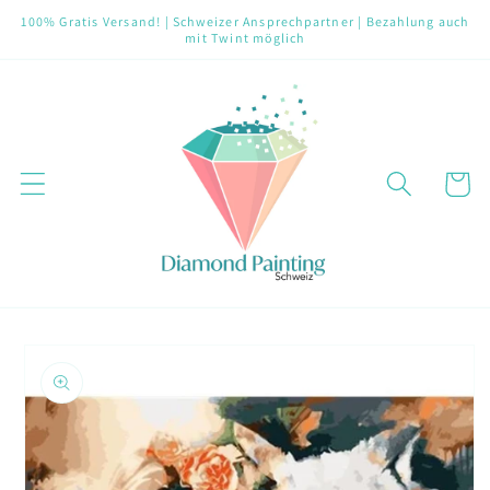
Direkt
100% Gratis Versand! | Schweizer Ansprechpartner | Bezahlung auch
zum
mit Twint möglich
Inhalt
Warenko
oduktinformationen
ringen