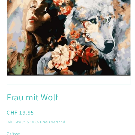
Medien
1
Frau mit Wolf
in
Modal
öffnen
Normaler
CHF 19.95
Preis
inkl. MwSt. & 100% Gratis Versand
Grösse