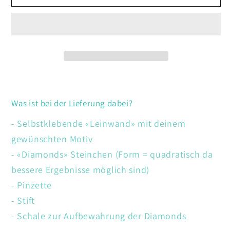
Frau
Frau
mit
mit
Wolf
Wolf
Was ist bei der Lieferung dabei?
- Selbstklebende «Leinwand» mit deinem
gewünschten Motiv
- «Diamonds» Steinchen (Form = quadratisch da
bessere Ergebnisse möglich sind)
- Pinzette
- Stift
- Schale zur Aufbewahrung der Diamonds