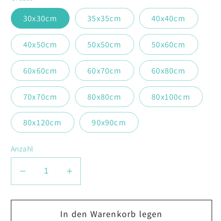
30x30cm
35x35cm
40x40cm
40x50cm
50x50cm
50x60cm
60x60cm
60x70cm
60x80cm
70x70cm
80x80cm
80x100cm
80x120cm
90x90cm
Anzahl
Verringere
Erhöhe
die
die
Menge
Menge
In den Warenkorb legen
für
für