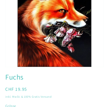
Medien
1
Fuchs
in
Modal
öffnen
Normaler
CHF 19.95
Preis
inkl. MwSt. & 100% Gratis Versand
Grösse