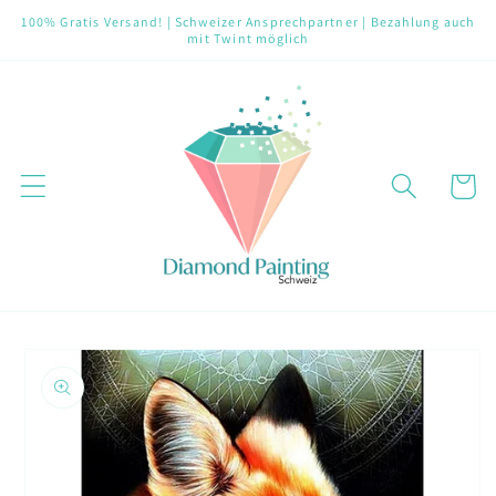
Direkt
100% Gratis Versand! | Schweizer Ansprechpartner | Bezahlung auch
zum
mit Twint möglich
Inhalt
Warenko
oduktinformationen
ringen