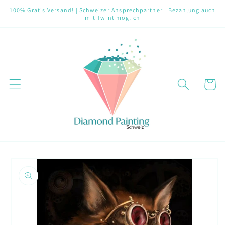
Direkt
100% Gratis Versand! | Schweizer Ansprechpartner | Bezahlung auch
zum
mit Twint möglich
Inhalt
Warenko
oduktinformationen
ringen