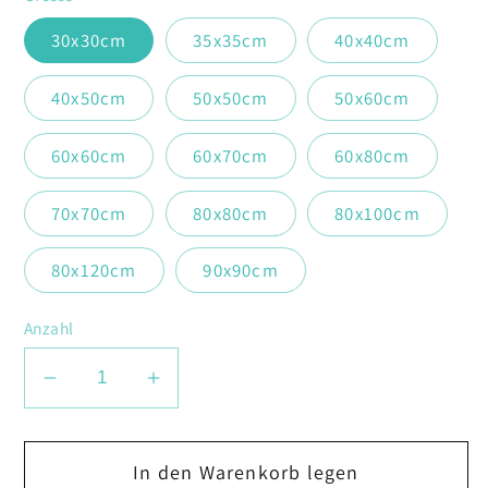
30x30cm
35x35cm
40x40cm
40x50cm
50x50cm
50x60cm
60x60cm
60x70cm
60x80cm
70x70cm
80x80cm
80x100cm
80x120cm
90x90cm
Anzahl
Verringere
Erhöhe
die
die
Menge
Menge
In den Warenkorb legen
für
für