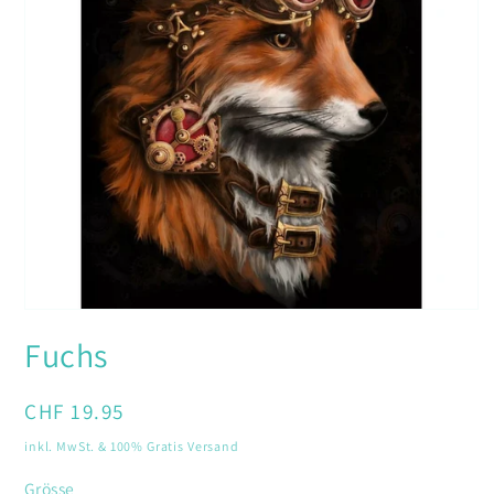
Medien
1
Fuchs
in
Modal
öffnen
Normaler
CHF 19.95
Preis
inkl. MwSt. & 100% Gratis Versand
Grösse