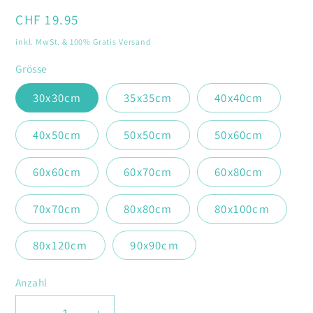
öffnen
Normaler
CHF 19.95
Preis
inkl. MwSt. & 100% Gratis Versand
Grösse
30x30cm
35x35cm
40x40cm
40x50cm
50x50cm
50x60cm
60x60cm
60x70cm
60x80cm
70x70cm
80x80cm
80x100cm
80x120cm
90x90cm
Anzahl