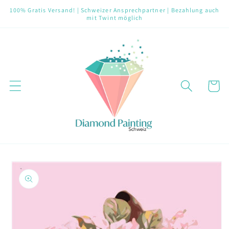
Direkt
100% Gratis Versand! | Schweizer Ansprechpartner | Bezahlung auch
zum
mit Twint möglich
Inhalt
Warenko
oduktinformationen
ringen