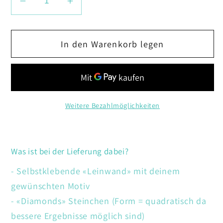
Verringere
Erhöhe
die
die
Menge
Menge
In den Warenkorb legen
für
für
Fuchs
Fuchs
mit
mit
Blumen
Blumen
Weitere Bezahlmöglichkeiten
Was ist bei der Lieferung dabei?
- Selbstklebende «Leinwand» mit deinem
gewünschten Motiv
- «Diamonds» Steinchen (Form = quadratisch da
bessere Ergebnisse möglich sind)