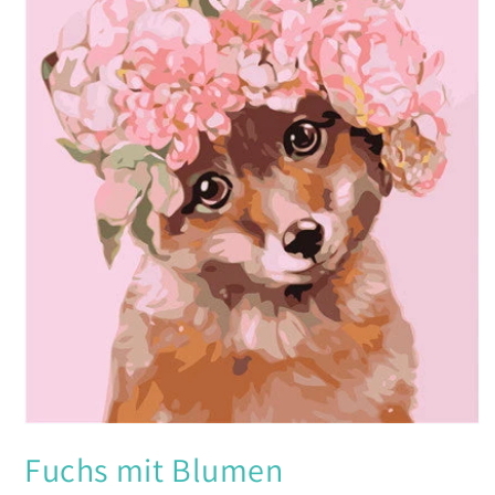
Medien
1
Fuchs mit Blumen
in
Modal