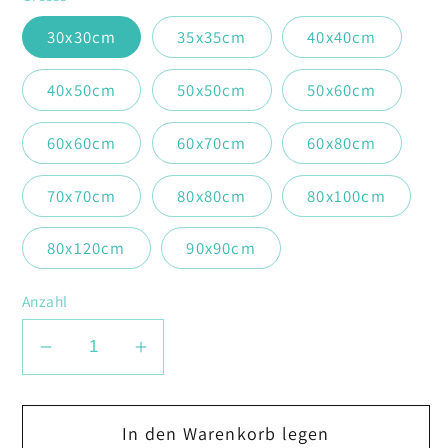
30x30cm
35x35cm
40x40cm
40x50cm
50x50cm
50x60cm
60x60cm
60x70cm
60x80cm
70x70cm
80x80cm
80x100cm
80x120cm
90x90cm
Anzahl
Verringere
Erhöhe
die
die
Menge
Menge
In den Warenkorb legen
für
für