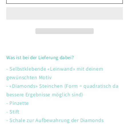
Fuchs
Fuchs
mit
mit
Federn
Federn
Was ist bei der Lieferung dabei?
- Selbstklebende «Leinwand» mit deinem
gewünschten Motiv
- «Diamonds» Steinchen (Form = quadratisch da
bessere Ergebnisse möglich sind)
- Pinzette
- Stift
- Schale zur Aufbewahrung der Diamonds