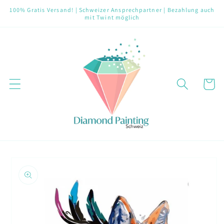
Direkt
100% Gratis Versand! | Schweizer Ansprechpartner | Bezahlung auch
zum
mit Twint möglich
Inhalt
Warenko
oduktinformationen
ringen