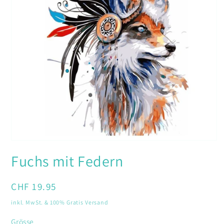
Medien
1
Fuchs mit Federn
in
Modal
öffnen
Normaler
CHF 19.95
Preis
inkl. MwSt. & 100% Gratis Versand
Grösse