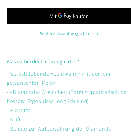
Giraffe
Giraffe
und
und
Zebras
Zebras
Weitere Bezahlmöglichkeiten
Was ist bei der Lieferung dabei?
- Selbstklebende «Leinwand» mit deinem
gewünschten Motiv
- «Diamonds» Steinchen (Form = quadratisch da
bessere Ergebnisse möglich sind)
- Pinzette
- Stift
- Schale zur Aufbewahrung der Diamonds