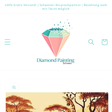
Direkt
100% Gratis Versand! | Schweizer Ansprechpartner | Bezahlung auch
zum
mit Twint möglich
Inhalt
Warenko
oduktinformationen
ringen