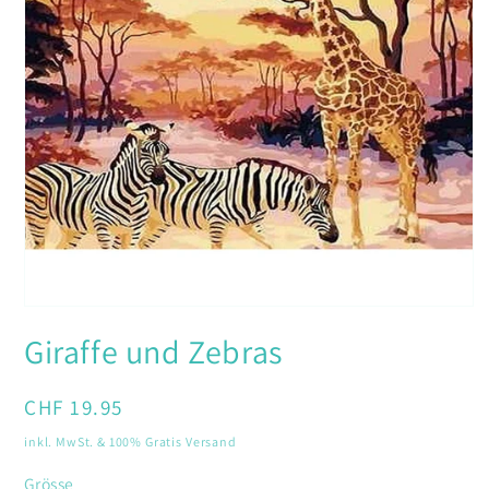
Medien
1
Giraffe und Zebras
in
Modal
öffnen
Normaler
CHF 19.95
Preis
inkl. MwSt. & 100% Gratis Versand
Grösse