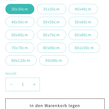
30x30cm
35x35cm
40x40cm
40x50cm
50x50cm
50x60cm
60x60cm
60x70cm
60x80cm
70x70cm
80x80cm
80x100cm
80x120cm
90x90cm
Anzahl
Verringere
Erhöhe
die
die
Menge
Menge
In den Warenkorb legen
für
für