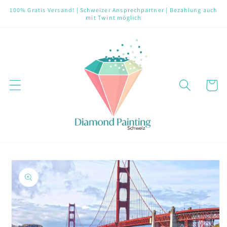
Direkt
100% Gratis Versand! | Schweizer Ansprechpartner | Bezahlung auch
zum
mit Twint möglich
Inhalt
Warenko
oduktinformationen
ringen