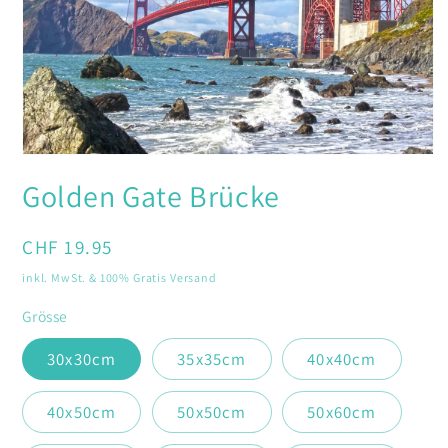
Medien
1
Golden Gate Brücke
in
Modal
öffnen
Normaler
CHF 19.95
Preis
inkl. MwSt. & 100% Gratis Versand
Grösse
30x30cm
35x35cm
40x40cm
40x50cm
50x50cm
50x60cm