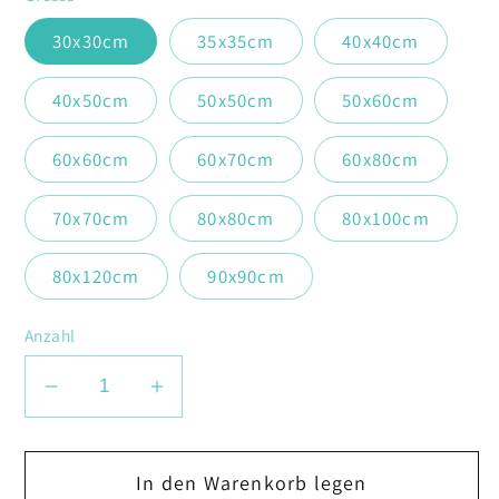
30x30cm
35x35cm
40x40cm
40x50cm
50x50cm
50x60cm
60x60cm
60x70cm
60x80cm
70x70cm
80x80cm
80x100cm
80x120cm
90x90cm
Anzahl
Verringere
Erhöhe
die
die
Menge
Menge
In den Warenkorb legen
für
für