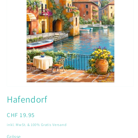
Medien
1
Hafendorf
in
Modal
öffnen
Normaler
CHF 19.95
Preis
inkl. MwSt. & 100% Gratis Versand
Grösse