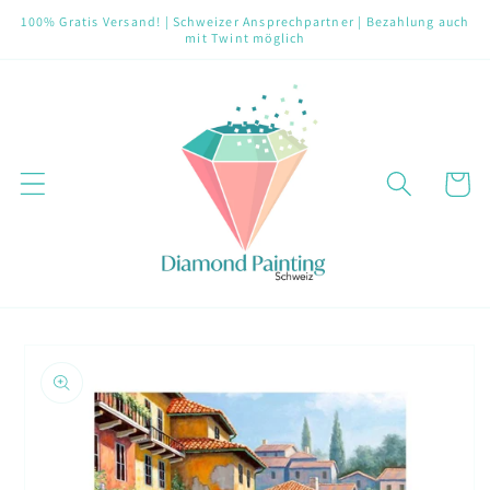
Direkt
100% Gratis Versand! | Schweizer Ansprechpartner | Bezahlung auch
zum
mit Twint möglich
Inhalt
Warenko
oduktinformationen
ringen