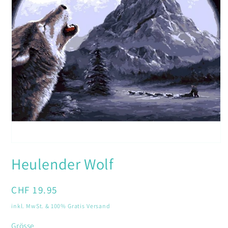
Medien
1
Heulender Wolf
in
Modal
öffnen
Normaler
CHF 19.95
Preis
inkl. MwSt. & 100% Gratis Versand
Grösse