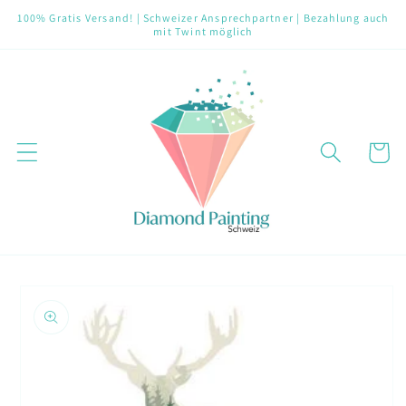
Direkt
100% Gratis Versand! | Schweizer Ansprechpartner | Bezahlung auch
zum
mit Twint möglich
Inhalt
Warenko
oduktinformationen
ringen