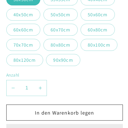
40x50cm
50x50cm
50x60cm
60x60cm
60x70cm
60x80cm
70x70cm
80x80cm
80x100cm
80x120cm
90x90cm
Anzahl
Verringere
Erhöhe
die
die
Menge
Menge
In den Warenkorb legen
für
für
Hirsch
Hirsch