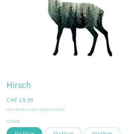
Medien
1
Hirsch
in
Modal
öffnen
Normaler
CHF 19.95
Preis
inkl. MwSt. & 100% Gratis Versand
Grösse
30x30cm
35x35cm
40x40cm