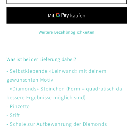
Hunde
Hunde
Weihnacht
Weihnacht
Weitere Bezahlmöglichkeiten
Was ist bei der Lieferung dabei?
- Selbstklebende «Leinwand» mit deinem
gewünschten Motiv
- «Diamonds» Steinchen (Form = quadratisch da
bessere Ergebnisse möglich sind)
- Pinzette
- Stift
- Schale zur Aufbewahrung der Diamonds