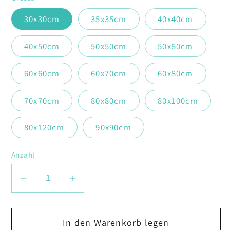
30x30cm
35x35cm
40x40cm
40x50cm
50x50cm
50x60cm
60x60cm
60x70cm
60x80cm
70x70cm
80x80cm
80x100cm
80x120cm
90x90cm
Anzahl
Verringere
Erhöhe
die
die
Menge
Menge
In den Warenkorb legen
für
für