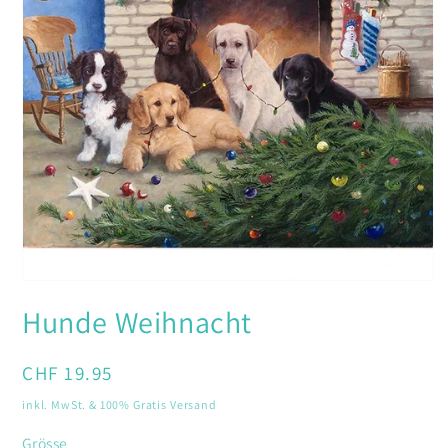
Medien
1
Hunde Weihnacht
in
Modal
öffnen
Normaler
CHF 19.95
Preis
inkl. MwSt. & 100% Gratis Versand
Grösse