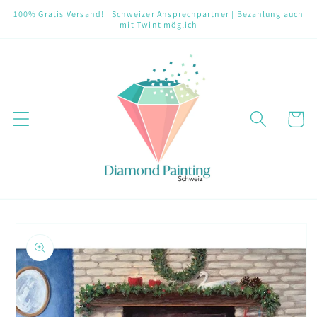
Direkt
100% Gratis Versand! | Schweizer Ansprechpartner | Bezahlung auch
zum
mit Twint möglich
Inhalt
Warenko
oduktinformationen
ringen