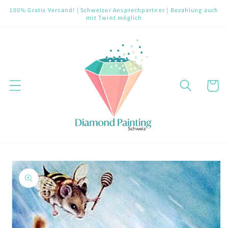
Direkt
100% Gratis Versand! | Schweizer Ansprechpartner | Bezahlung auch
zum
mit Twint möglich
Inhalt
Warenko
oduktinformationen
ringen