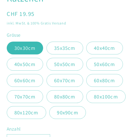
Modal
öffnen
Normaler
CHF 19.95
Preis
inkl. MwSt. & 100% Gratis Versand
Grösse
30x30cm
35x35cm
40x40cm
40x50cm
50x50cm
50x60cm
60x60cm
60x70cm
60x80cm
70x70cm
80x80cm
80x100cm
80x120cm
90x90cm
Anzahl