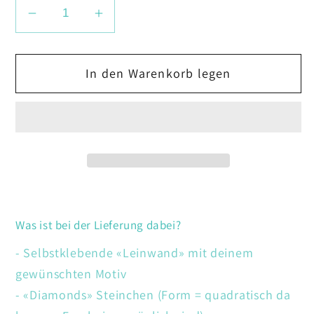
Verringere
Erhöhe
die
die
Menge
Menge
In den Warenkorb legen
für
für
Kätzchen
Kätzchen
Was ist bei der Lieferung dabei?
- Selbstklebende «Leinwand» mit deinem
gewünschten Motiv
- «Diamonds» Steinchen (Form = quadratisch da