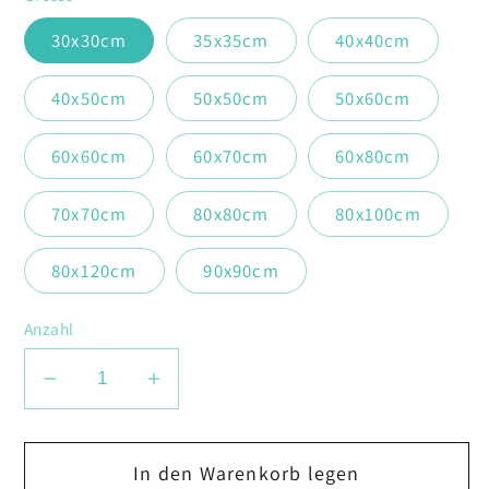
30x30cm
35x35cm
40x40cm
40x50cm
50x50cm
50x60cm
60x60cm
60x70cm
60x80cm
70x70cm
80x80cm
80x100cm
80x120cm
90x90cm
Anzahl
Verringere
Erhöhe
die
die
Menge
Menge
In den Warenkorb legen
für
für