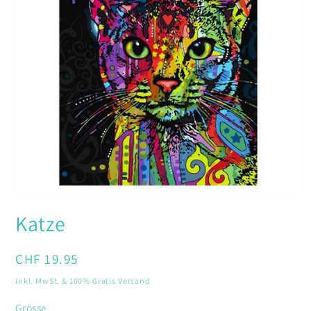
Medien
1
Katze
in
Modal
öffnen
Normaler
CHF 19.95
Preis
inkl. MwSt. & 100% Gratis Versand
Grösse