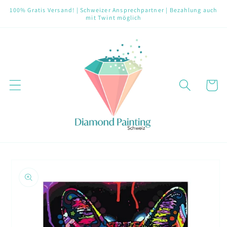
Direkt
100% Gratis Versand! | Schweizer Ansprechpartner | Bezahlung auch
zum
mit Twint möglich
Inhalt
Warenko
oduktinformationen
ringen