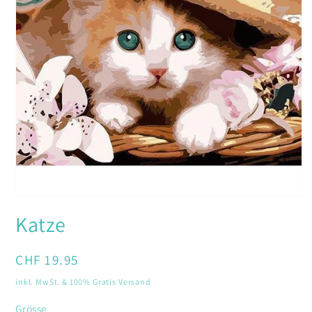
Medien
1
Katze
in
Modal
öffnen
Normaler
CHF 19.95
Preis
inkl. MwSt. & 100% Gratis Versand
Grösse