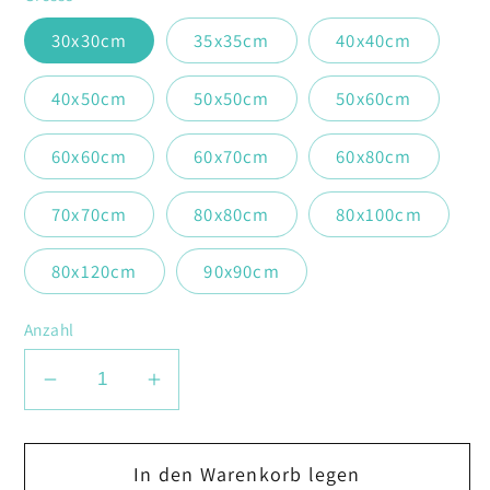
30x30cm
35x35cm
40x40cm
40x50cm
50x50cm
50x60cm
60x60cm
60x70cm
60x80cm
70x70cm
80x80cm
80x100cm
80x120cm
90x90cm
Anzahl
Verringere
Erhöhe
die
die
Menge
Menge
In den Warenkorb legen
für
für