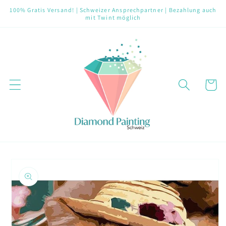
Direkt
100% Gratis Versand! | Schweizer Ansprechpartner | Bezahlung auch
zum
mit Twint möglich
Inhalt
Warenko
oduktinformationen
ringen