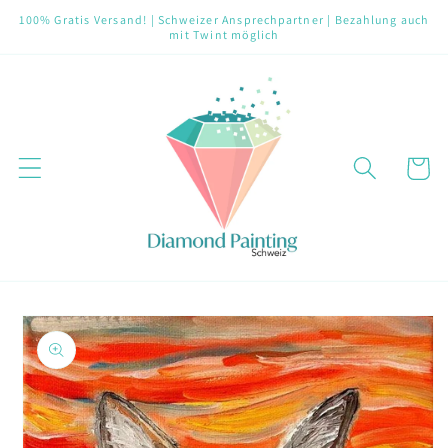
Direkt
100% Gratis Versand! | Schweizer Ansprechpartner | Bezahlung auch
zum
mit Twint möglich
Inhalt
Warenko
oduktinformationen
ringen