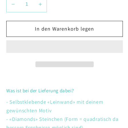
Verringere
Erhöhe
die
die
Menge
Menge
In den Warenkorb legen
für
für
Katze
Katze
Was ist bei der Lieferung dabei?
- Selbstklebende «Leinwand» mit deinem
gewünschten Motiv
- «Diamonds» Steinchen (Form = quadratisch da
bessere Ergebnisse möglich sind)