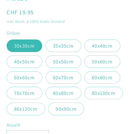
Modal
öffnen
Normaler
CHF 19.95
Preis
inkl. MwSt. & 100% Gratis Versand
Grösse
30x30cm
35x35cm
40x40cm
40x50cm
50x50cm
50x60cm
60x60cm
60x70cm
60x80cm
70x70cm
80x80cm
80x100cm
80x120cm
90x90cm
Anzahl