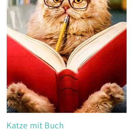
Medien
1
Katze mit Buch
in
Modal