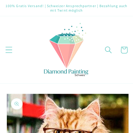
Direkt
100% Gratis Versand! | Schweizer Ansprechpartner | Bezahlung auch
zum
mit Twint möglich
Inhalt
Warenko
oduktinformationen
ringen