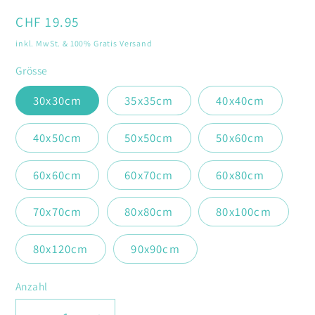
öffnen
Normaler
CHF 19.95
Preis
inkl. MwSt. & 100% Gratis Versand
Grösse
30x30cm
35x35cm
40x40cm
40x50cm
50x50cm
50x60cm
60x60cm
60x70cm
60x80cm
70x70cm
80x80cm
80x100cm
80x120cm
90x90cm
Anzahl