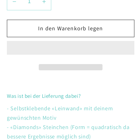
Verringere
Erhöhe
die
die
Menge
Menge
In den Warenkorb legen
für
für
Katze
Katze
mit
mit
Buch
Buch
Was ist bei der Lieferung dabei?
- Selbstklebende «Leinwand» mit deinem
gewünschten Motiv
- «Diamonds» Steinchen (Form = quadratisch da
bessere Ergebnisse möglich sind)