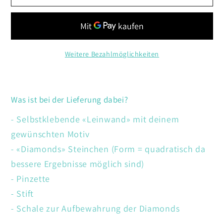
Klavier
Klavier
Weitere Bezahlmöglichkeiten
Was ist bei der Lieferung dabei?
- Selbstklebende «Leinwand» mit deinem
gewünschten Motiv
- «Diamonds» Steinchen (Form = quadratisch da
bessere Ergebnisse möglich sind)
- Pinzette
- Stift
- Schale zur Aufbewahrung der Diamonds