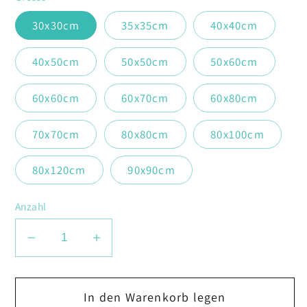
30x30cm
35x35cm
40x40cm
40x50cm
50x50cm
50x60cm
60x60cm
60x70cm
60x80cm
70x70cm
80x80cm
80x100cm
80x120cm
90x90cm
Anzahl
Verringere
Erhöhe
die
die
Menge
Menge
In den Warenkorb legen
für
für