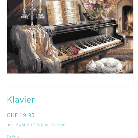
Medien
1
Klavier
in
Modal
öffnen
Normaler
CHF 19.95
Preis
inkl. MwSt. & 100% Gratis Versand
Grösse