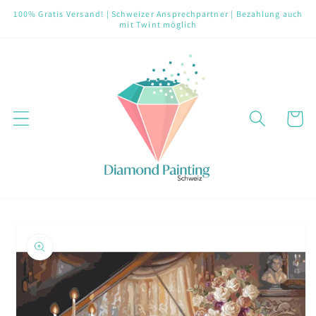
Direkt
100% Gratis Versand! | Schweizer Ansprechpartner | Bezahlung auch
zum
mit Twint möglich
Inhalt
Warenko
oduktinformationen
ringen