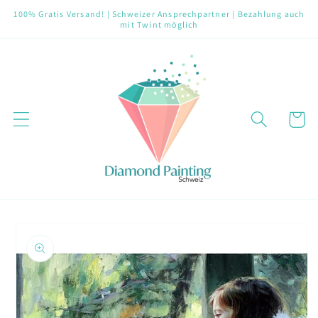
Direkt
100% Gratis Versand! | Schweizer Ansprechpartner | Bezahlung auch
zum
mit Twint möglich
Inhalt
Warenko
oduktinformationen
ringen