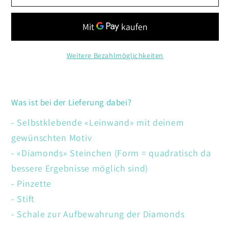
Kleine
Kleine
Prinzessin
Prinzessin
mit
mit
Katze
Katze
Weitere Bezahlmöglichkeiten
Was ist bei der Lieferung dabei?
- Selbstklebende «Leinwand» mit deinem
gewünschten Motiv
- «Diamonds» Steinchen (Form = quadratisch da
bessere Ergebnisse möglich sind)
- Pinzette
- Stift
- Schale zur Aufbewahrung der Diamonds