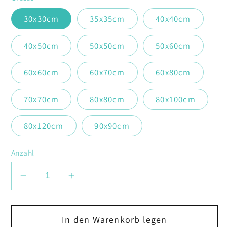
30x30cm
35x35cm
40x40cm
40x50cm
50x50cm
50x60cm
60x60cm
60x70cm
60x80cm
70x70cm
80x80cm
80x100cm
80x120cm
90x90cm
Anzahl
Verringere
Erhöhe
die
die
Menge
Menge
In den Warenkorb legen
für
für