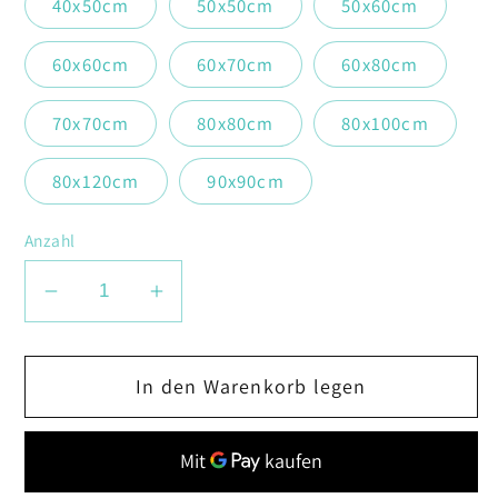
40x50cm
50x50cm
50x60cm
60x60cm
60x70cm
60x80cm
70x70cm
80x80cm
80x100cm
80x120cm
90x90cm
Anzahl
Verringere
Erhöhe
die
die
Menge
Menge
In den Warenkorb legen
für
für
Kolibri
Kolibri