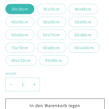
30x30cm
35x35cm
40x40cm
40x50cm
50x50cm
50x60cm
60x60cm
60x70cm
60x80cm
70x70cm
80x80cm
80x100cm
80x120cm
90x90cm
Anzahl
Verringere
Erhöhe
die
die
Menge
Menge
In den Warenkorb legen
für
für