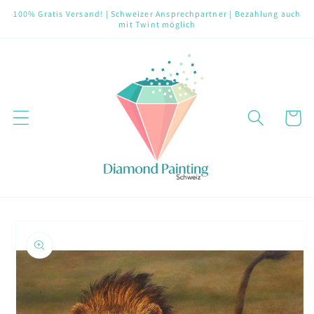
Direkt
100% Gratis Versand! | Schweizer Ansprechpartner | Bezahlung auch
zum
mit Twint möglich
Inhalt
Warenko
oduktinformationen
ringen