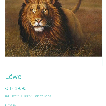
Medien
1
Löwe
in
Modal
öffnen
Normaler
CHF 19.95
Preis
inkl. MwSt. & 100% Gratis Versand
Grösse