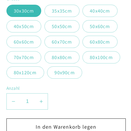
30x30cm
35x35cm
40x40cm
40x50cm
50x50cm
50x60cm
60x60cm
60x70cm
60x80cm
70x70cm
80x80cm
80x100cm
80x120cm
90x90cm
Anzahl
Verringere
Erhöhe
die
die
Menge
Menge
In den Warenkorb legen
für
für