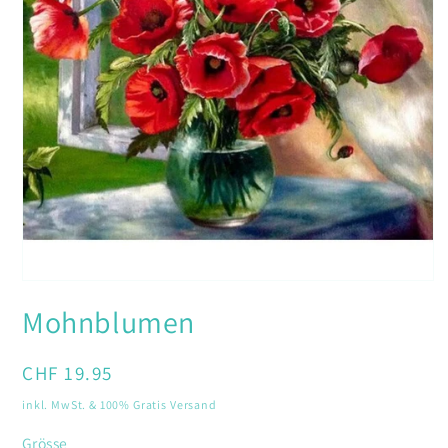
Medien
1
Mohnblumen
in
Modal
öffnen
Normaler
CHF 19.95
Preis
inkl. MwSt. & 100% Gratis Versand
Grösse