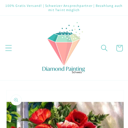
Direkt
100% Gratis Versand! | Schweizer Ansprechpartner | Bezahlung auch
zum
mit Twint möglich
Inhalt
Warenko
oduktinformationen
ringen