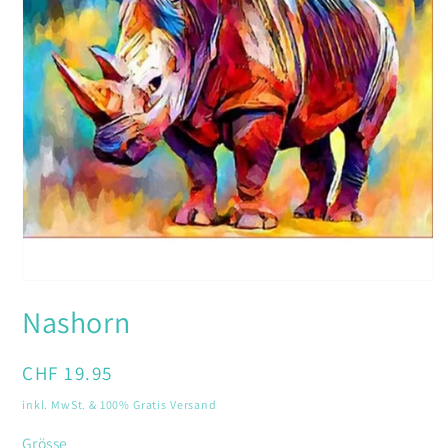
Medien
1
Nashorn
in
Modal
öffnen
Normaler
CHF 19.95
Preis
inkl. MwSt. & 100% Gratis Versand
Grösse