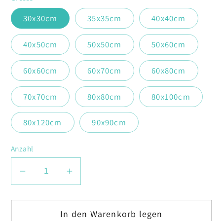
30x30cm
35x35cm
40x40cm
40x50cm
50x50cm
50x60cm
60x60cm
60x70cm
60x80cm
70x70cm
80x80cm
80x100cm
80x120cm
90x90cm
Anzahl
Verringere
Erhöhe
die
die
Menge
Menge
In den Warenkorb legen
für
für