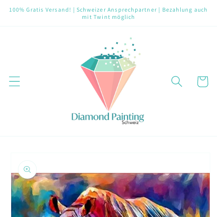
Direkt
100% Gratis Versand! | Schweizer Ansprechpartner | Bezahlung auch
zum
mit Twint möglich
Inhalt
Warenko
oduktinformationen
ringen