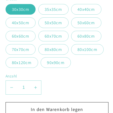
30x30cm
35x35cm
40x40cm
40x50cm
50x50cm
50x60cm
60x60cm
60x70cm
60x80cm
70x70cm
80x80cm
80x100cm
80x120cm
90x90cm
Anzahl
Verringere
Erhöhe
die
die
Menge
Menge
In den Warenkorb legen
für
für