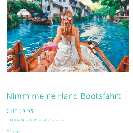
Medien
1
Nimm meine Hand Bootsfahrt
in
Modal
öffnen
Normaler
CHF 19.95
Preis
inkl. MwSt. & 100% Gratis Versand
Grösse