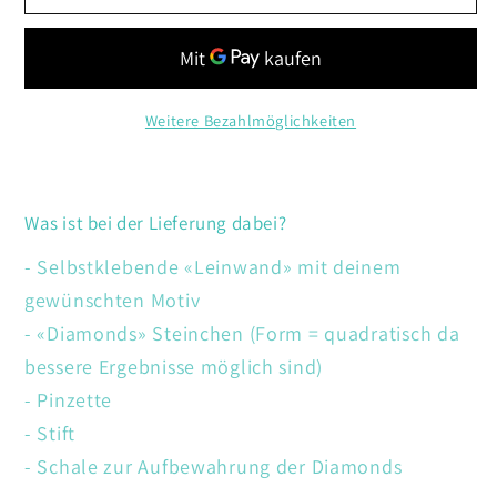
Nimm
Nimm
meine
meine
Hand
Hand
Bootsfahrt
Bootsfahrt
Weitere Bezahlmöglichkeiten
Was ist bei der Lieferung dabei?
- Selbstklebende «Leinwand» mit deinem
gewünschten Motiv
- «Diamonds» Steinchen (Form = quadratisch da
bessere Ergebnisse möglich sind)
- Pinzette
- Stift
- Schale zur Aufbewahrung der Diamonds