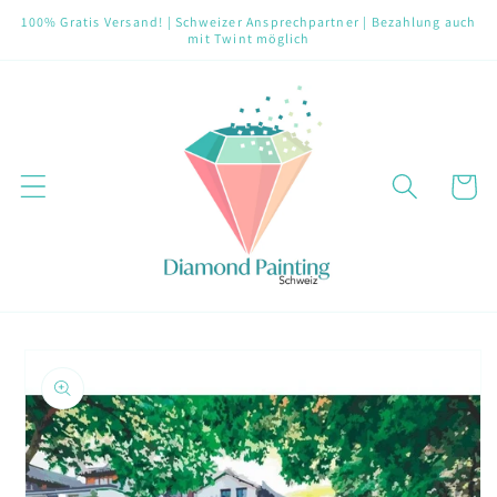
Direkt
100% Gratis Versand! | Schweizer Ansprechpartner | Bezahlung auch
zum
mit Twint möglich
Inhalt
Warenko
oduktinformationen
ringen