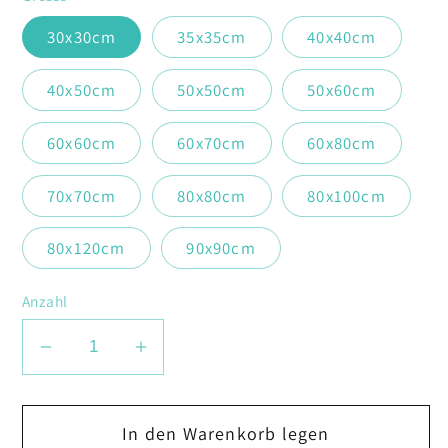
30x30cm
35x35cm
40x40cm
40x50cm
50x50cm
50x60cm
60x60cm
60x70cm
60x80cm
70x70cm
80x80cm
80x100cm
80x120cm
90x90cm
Anzahl
Verringere
Erhöhe
die
die
Menge
Menge
In den Warenkorb legen
für
für