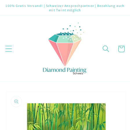
Direkt
100% Gratis Versand! | Schweizer Ansprechpartner | Bezahlung auch
zum
mit Twint möglich
Inhalt
Warenko
oduktinformationen
ringen