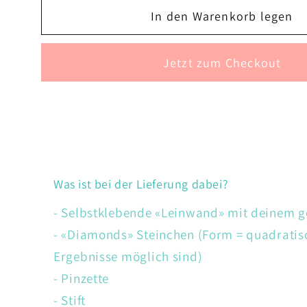
Menge
Menge
In den Warenkorb legen
für
für
Papagei
Papagei
Jetzt zum Checkout
Was ist bei der Lieferung dabei?
- Selbstklebende «Leinwand» mit deinem 
- «Diamonds» Steinchen (Form = quadratis
Ergebnisse möglich sind)
- Pinzette
- Stift