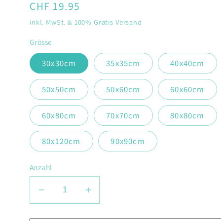
Normaler
CHF 19.95
Preis
inkl. MwSt. & 100% Gratis Versand
Grösse
30x30cm
35x35cm
40x40cm
50x50cm
50x60cm
60x60cm
60x80cm
70x70cm
80x80cm
80x120cm
90x90cm
Anzahl
Verringere
Erhöhe
die
die