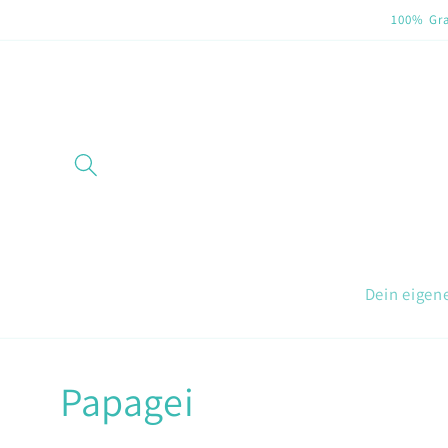
Direkt
100% Gra
zum
Inhalt
Dein eigen
Papagei