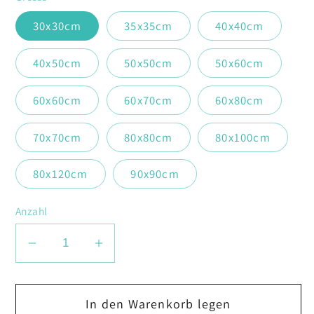
30x30cm
35x35cm
40x40cm
40x50cm
50x50cm
50x60cm
60x60cm
60x70cm
60x80cm
70x70cm
80x80cm
80x100cm
80x120cm
90x90cm
Anzahl
Verringere
Erhöhe
die
die
Menge
Menge
In den Warenkorb legen
für
für