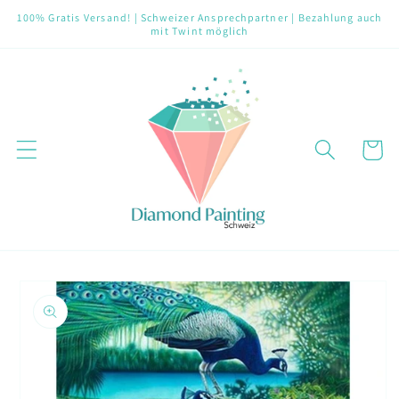
Direkt
100% Gratis Versand! | Schweizer Ansprechpartner | Bezahlung auch
zum
mit Twint möglich
Inhalt
Warenko
oduktinformationen
ringen