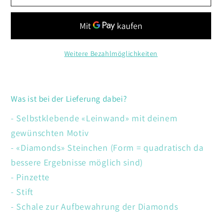
Pfaue
Pfaue
Weitere Bezahlmöglichkeiten
Was ist bei der Lieferung dabei?
- Selbstklebende «Leinwand» mit deinem
gewünschten Motiv
- «Diamonds» Steinchen (Form = quadratisch da
bessere Ergebnisse möglich sind)
- Pinzette
- Stift
- Schale zur Aufbewahrung der Diamonds