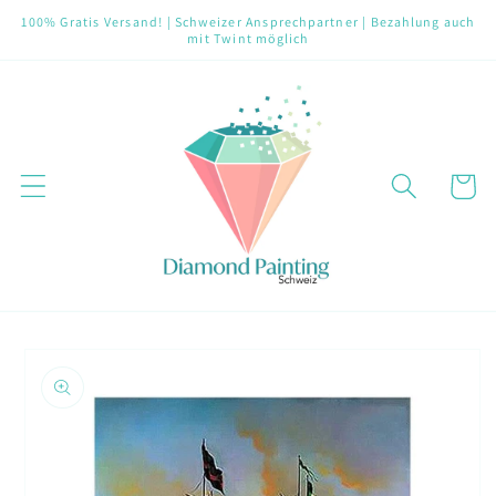
Direkt
100% Gratis Versand! | Schweizer Ansprechpartner | Bezahlung auch
zum
mit Twint möglich
Inhalt
Warenko
oduktinformationen
ringen