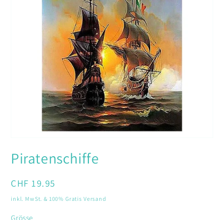
Medien
1
Piratenschiffe
in
Modal
öffnen
Normaler
CHF 19.95
Preis
inkl. MwSt. & 100% Gratis Versand
Grösse