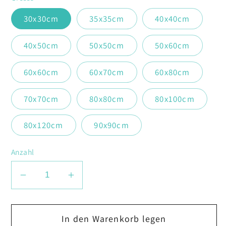
30x30cm
35x35cm
40x40cm
40x50cm
50x50cm
50x60cm
60x60cm
60x70cm
60x80cm
70x70cm
80x80cm
80x100cm
80x120cm
90x90cm
Anzahl
Verringere
Erhöhe
die
die
Menge
Menge
In den Warenkorb legen
für
für