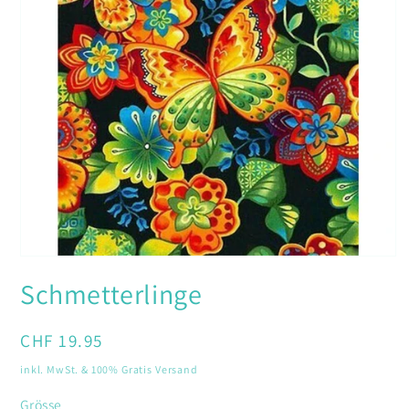
Medien
1
Schmetterlinge
in
Modal
öffnen
Normaler
CHF 19.95
Preis
inkl. MwSt. & 100% Gratis Versand
Grösse