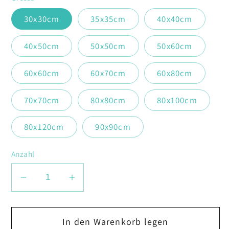
30x30cm
35x35cm
40x40cm
40x50cm
50x50cm
50x60cm
60x60cm
60x70cm
60x80cm
70x70cm
80x80cm
80x100cm
80x120cm
90x90cm
Anzahl
Verringere
Erhöhe
die
die
Menge
Menge
In den Warenkorb legen
für
für