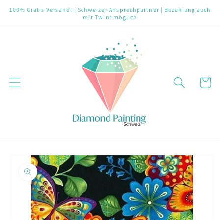
Direkt
100% Gratis Versand! | Schweizer Ansprechpartner | Bezahlung auch
zum
mit Twint möglich
Inhalt
Warenko
oduktinformationen
ringen