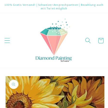
Direkt
100% Gratis Versand! | Schweizer Ansprechpartner | Bezahlung auch
zum
mit Twint möglich
Inhalt
Warenko
oduktinformationen
ringen