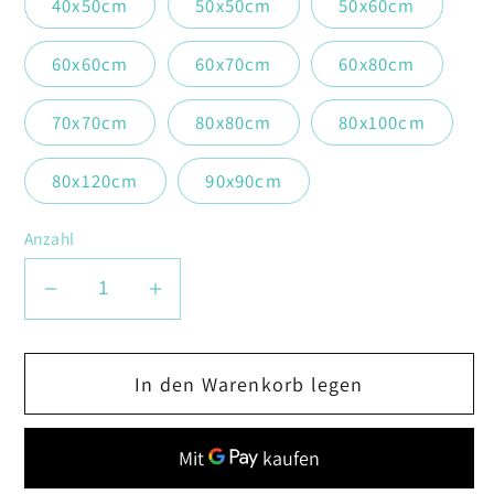
40x50cm
50x50cm
50x60cm
60x60cm
60x70cm
60x80cm
70x70cm
80x80cm
80x100cm
80x120cm
90x90cm
Anzahl
Verringere
Erhöhe
die
die
Menge
Menge
In den Warenkorb legen
für
für
Sonnenblumen
Sonnenblumen