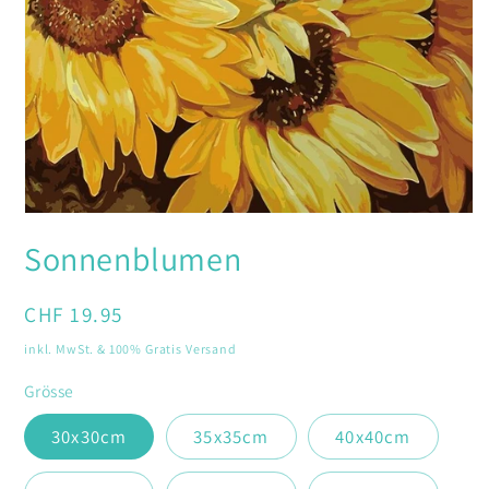
Medien
1
Sonnenblumen
in
Modal
öffnen
Normaler
CHF 19.95
Preis
inkl. MwSt. & 100% Gratis Versand
Grösse
30x30cm
35x35cm
40x40cm