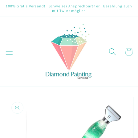
Direkt
100% Gratis Versand! | Schweizer Ansprechpartner | Bezahlung auch
zum
mit Twint möglich
Inhalt
Warenko
oduktinformationen
ringen