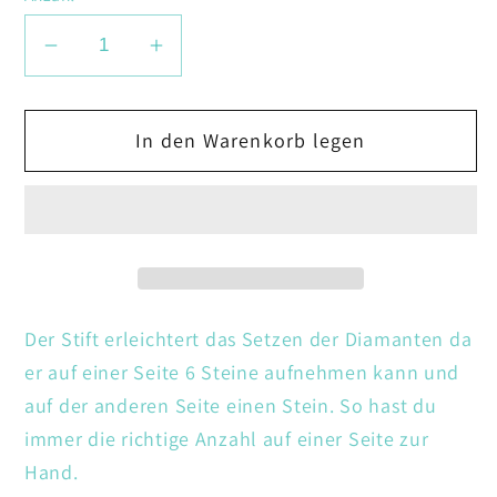
Verringere
Erhöhe
die
die
Menge
Menge
In den Warenkorb legen
für
für
Stift
Stift
-
-
6
6
Steine
Steine
/
/
1
1
Der Stift erleichtert das Setzen der Diamanten da
Stein
Stein
er auf einer Seite 6 Steine aufnehmen kann und
grün
grün
auf der anderen Seite einen Stein. So hast du
immer die richtige Anzahl auf einer Seite zur
Hand.