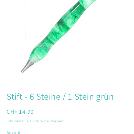
Medien
1
Stift - 6 Steine / 1 Stein grün
in
Modal
öffnen
Normaler
CHF 14.90
Preis
inkl. MwSt. & 100% Gratis Versand
Anzahl